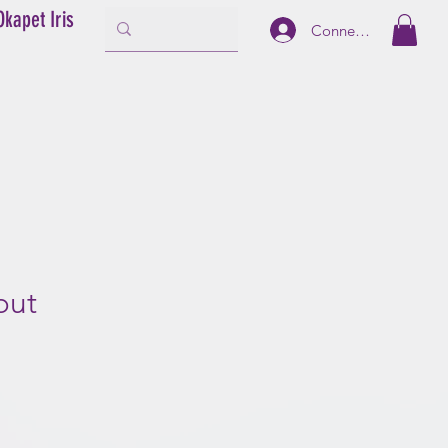
Okapet Iris
Connexion
out