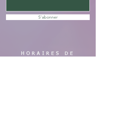
S'abonner
HORAIRES DE
VISITE
En saison :
Pas de visites cette année, nous faisons
des travaux. Merci de votre
compréhension, à bientôt !
AIDE
Mentions légales
CGV & Conditions de livraison