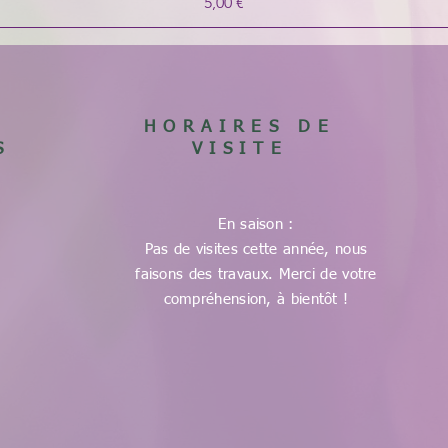
Prix
5,00 €
HORAIRES DE
S
VISITE
En saison :
Pas de visites cette année, nous
faisons des travaux. Merci de votre
compréhension, à bientôt !