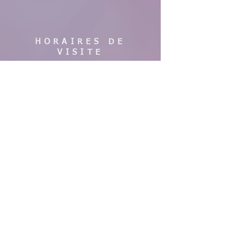
HORAIRES DE
VISITE
En saison :
Pas de visites cette année, nous faisons
des travaux. Merci de votre
compréhension, à bientôt !
AIDE
Mentions légales
CGV & Conditions de livraison