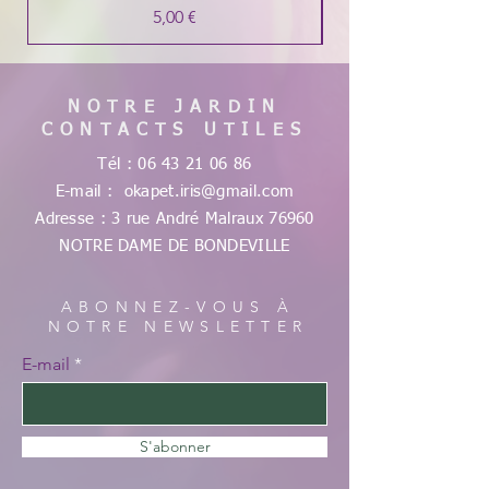
Prix
5,00 €
NOTRE JARDIN
CONTACTS UTILES
Tél :
06 43 21 06 86
E-mail :
okapet.iris@gmail.com
Adresse : 3 rue André Malraux
76960
NOTRE DAME DE
BONDEVILLE
ABONNEZ-VOUS À
NOTRE NEWSLETTER
E-mail
S'abonner