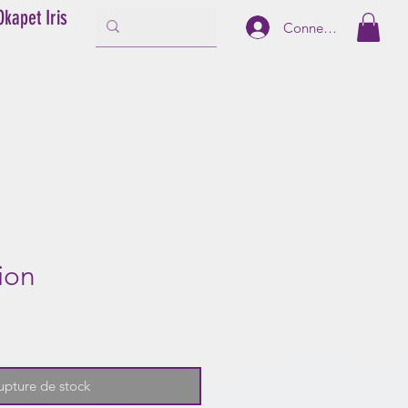
Okapet Iris
Connexion
ion
upture de stock