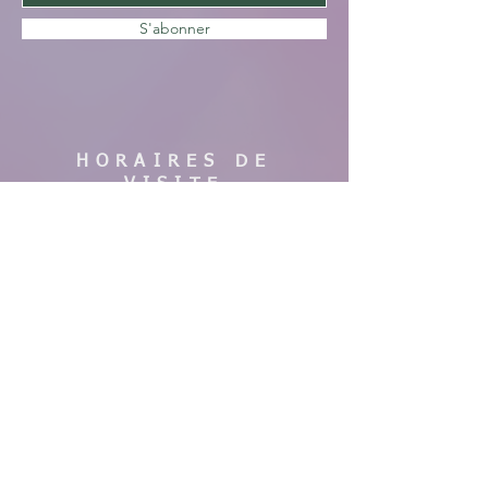
S'abonner
HORAIRES DE
VISITE
En saison :
Pas de visites cette année, nous faisons
des travaux. Merci de votre
compréhension, à bientôt !
AIDE
Mentions légales
CGV & Conditions de livraison