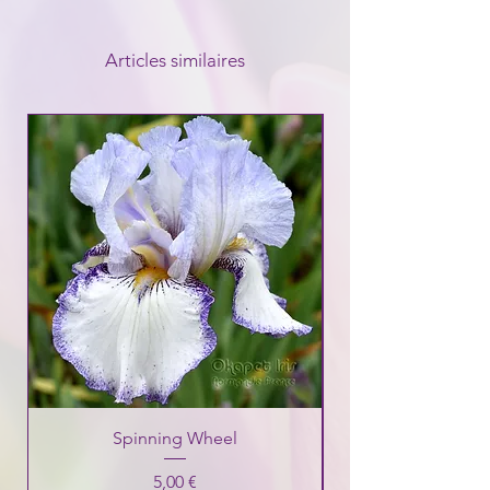
Articles similaires
Spinning Wheel
Prix
5,00 €