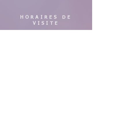
HORAIRES DE
VISITE
En saison :
Pas de visites cette année, nous faisons
des travaux. Merci de votre
compréhension, à bientôt !
AIDE
Mentions légales
CGV & Conditions de livraison