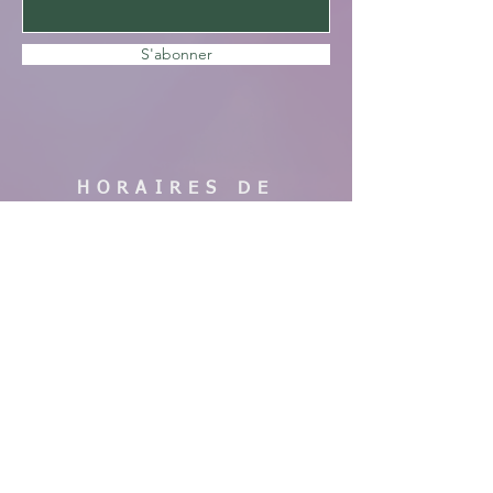
S'abonner
HORAIRES DE
VISITE
En saison :
Pas de visites cette année, nous faisons
des travaux. Merci de votre
compréhension, à bientôt !
AIDE
Mentions légales
CGV & Conditions de livraison