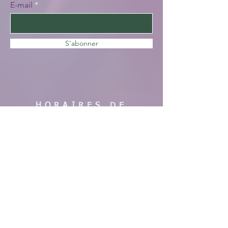
E-mail
S'abonner
HORAIRES DE
VISITE
En saison :
Pas de visites cette année, nous faisons
des travaux. Merci de votre
compréhension, à bientôt !
AIDE
Mentions légales