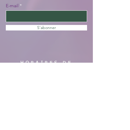
E-mail
S'abonner
HORAIRES DE
VISITE
En saison :
Pas de visites cette année, nous faisons
des travaux. Merci de votre
compréhension, à bientôt !
AIDE
Mentions légales