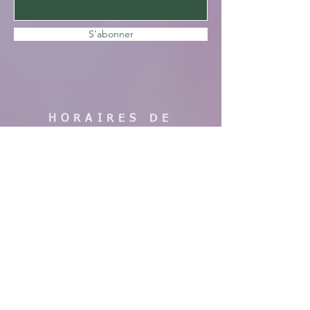
S'abonner
HORAIRES DE
VISITE
En saison :
Pas de visites cette année, nous faisons
des travaux. Merci de votre
compréhension, à bientôt !
AIDE
Mentions légales
CGV & Conditions de livraison