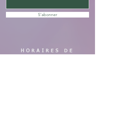
S'abonner
HORAIRES DE
VISITE
En saison :
Pas de visites cette année, nous faisons
des travaux. Merci de votre
compréhension, à bientôt !
AIDE
Mentions légales
CGV & Conditions de livraison