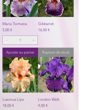
Maria Tormena
Gibberish
Prix
Prix
5,00 €
16,00 €
Ajouter au panier
Rupture de stock
Luscious Lips
London Walk
Prix
Prix
18,00 €
9,00 €