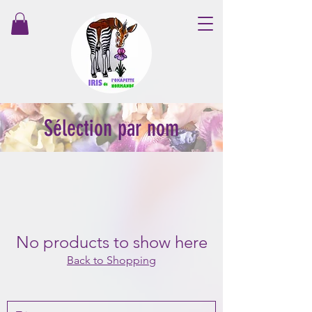
Sélection par nom
No products to show here
Back to Shopping