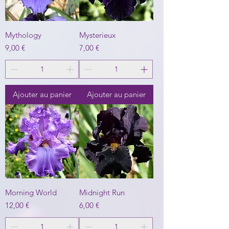
Mythology
Mysterieux
Prix
Prix
9,00 €
7,00 €
Ajouter au panier
Ajouter au panier
Morning World
Midnight Run
Prix
Prix
12,00 €
6,00 €