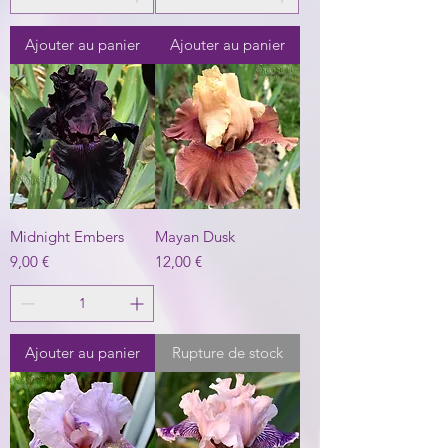
Ajouter au panier
Ajouter au panier
Midnight Embers
Mayan Dusk
Prix
Prix
9,00 €
12,00 €
Ajouter au panier
Rupture de stock