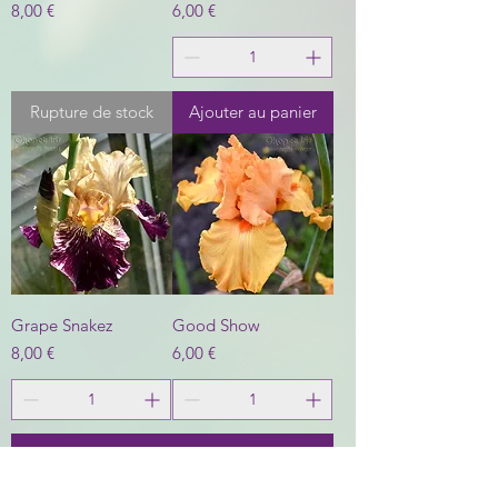
Prix
Prix
8,00 €
6,00 €
Rupture de stock
Ajouter au panier
Grape Snakez
Good Show
Prix
Prix
8,00 €
6,00 €
Ajouter au panier
Ajouter au panier