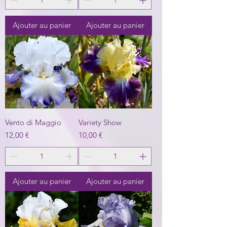
Ajouter au panier
Ajouter au panier
Vento di Maggio
Variety Show
Prix
Prix
12,00 €
10,00 €
Ajouter au panier
Ajouter au panier