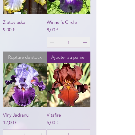
Zlatovlaska
Winner's Circle
Prix
Prix
9,00 €
8,00 €
Rupture de stock
Ajouter au panier
Vlny Jadranu
Vitafire
Prix
Prix
12,00 €
6,00 €