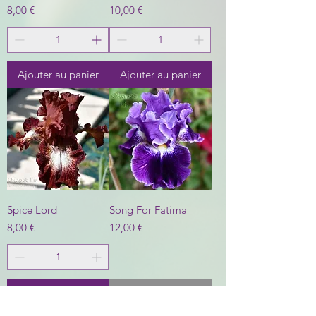
Prix
Prix
8,00 €
10,00 €
Ajouter au panier
Ajouter au panier
Spice Lord
Song For Fatima
Prix
Prix
8,00 €
12,00 €
Ajouter au panier
Rupture de stock