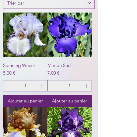
Spinning Wheel
Mer du Sud
Prix
Prix
5,00 €
7,00 €
Ajouter au panier
Ajouter au panier