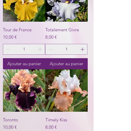
Tour de France
Totalement Givre
Prix
Prix
10,00 €
8,00 €
Ajouter au panier
Ajouter au panier
Toronto
Timely Kiss
Prix
Prix
10,00 €
8,00 €