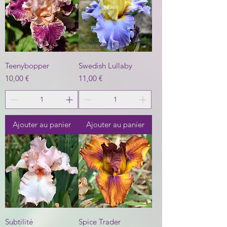
Teenybopper
Swedish Lullaby
Prix
Prix
10,00 €
11,00 €
Ajouter au panier
Ajouter au panier
Subtilité
Spice Trader