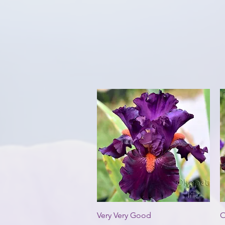
Aperçu rapide
Very Very Good
O