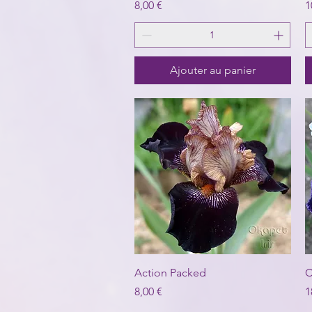
Prix
P
8,00 €
1
Ajouter au panier
Aperçu rapide
Action Packed
C
Prix
P
8,00 €
1