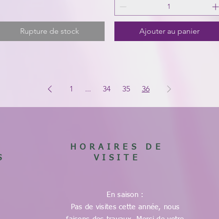
Rupture de stock
Ajouter au panier
1
...
34
35
36
HORAIRES DE
S
VISITE
En saison :
Pas de visites cette année, nous