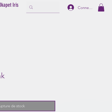
Okapet Iris
Connexion
ak
upture de stock