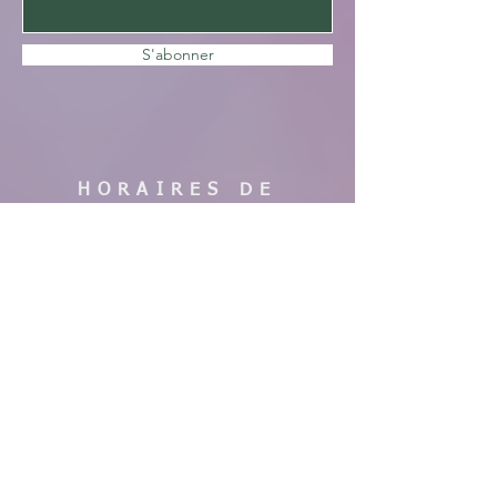
S'abonner
HORAIRES DE
VISITE
En saison :
Pas de visites cette année, nous faisons
des travaux. Merci de votre
compréhension, à bientôt !
AIDE
Mentions légales
CGV & Conditions de livraison