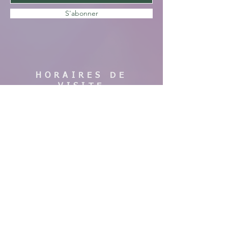
S'abonner
HORAIRES DE
VISITE
En saison :
Pas de visites cette année, nous faisons
des travaux. Merci de votre
compréhension, à bientôt !
AIDE
Mentions légales
CGV & Conditions de livraison