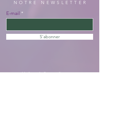
NOTRE NEWSLETTER
E-mail
S'abonner
HORAIRES DE
VISITE
En saison :
Pas de visites cette année, nous faisons
des travaux. Merci de votre
compréhension, à bientôt !
AIDE