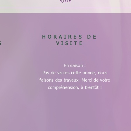
Prix
5,00 €
HORAIRES DE
S
VISITE
En saison :
Pas de visites cette année, nous
faisons des travaux. Merci de votre
compréhension, à bientôt !