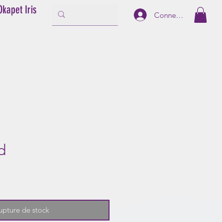
Okapet Iris
Connexion
d
upture de stock