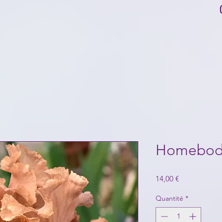
Homebod
Prix
14,00 €
Quantité
*