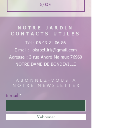
Prix
5,00 €
NOTRE JARDIN
CONTACTS UTILES
Tél :
06 43 21 06 86
E-mail :
okapet.iris@gmail.com
Adresse : 3 rue André Malraux
76960
NOTRE DAME DE
BONDEVILLE
ABONNEZ-VOUS À
NOTRE NEWSLETTER
E-mail
S'abonner