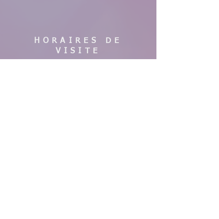
HORAIRES DE
VISITE
En saison :
Pas de visites cette année, nous faisons
des travaux. Merci de votre
compréhension, à bientôt !
AIDE
Mentions légales
CGV & Conditions de livraison