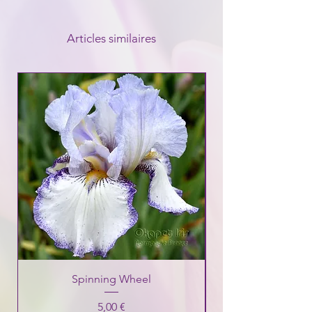
Articles similaires
Spinning Wheel
Prix
5,00 €