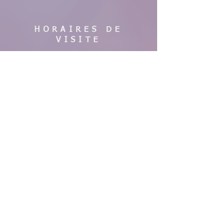
HORAIRES DE
VISITE
En saison :
Pas de visites cette année, nous faisons
des travaux. Merci de votre
compréhension, à bientôt !
AIDE
Mentions légales
CGV & Conditions de livraison