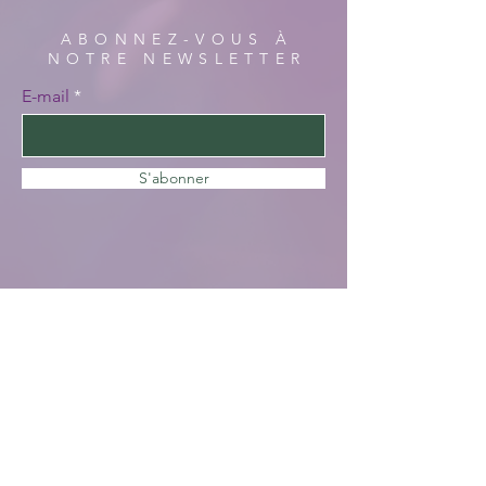
ABONNEZ-VOUS À
NOTRE NEWSLETTER
E-mail
S'abonner
HORAIRES DE
VISITE
En saison :
Pas de visites cette année, nous faisons
des travaux. Merci de votre
compréhension, à bientôt !