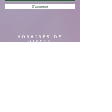
S'abonner
HORAIRES DE
VISITE
En saison :
Pas de visites cette année, nous faisons
des travaux. Merci de votre
compréhension, à bientôt !
AIDE
Mentions légales
CGV & Conditions de livraison