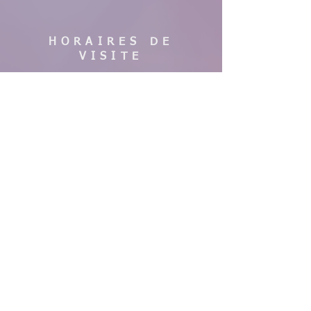
HORAIRES DE
VISITE
En saison :
Pas de visites cette année, nous faisons
des travaux. Merci de votre
compréhension, à bientôt !
AIDE
Mentions légales
CGV & Conditions de livraison