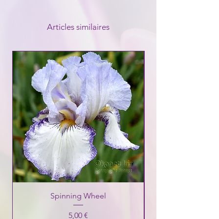
Articles similaires
Spinning Wheel
Prix
5,00 €