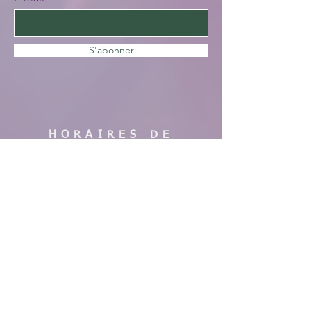
S'abonner
HORAIRES DE
VISITE
En saison :
Pas de visites cette année, nous faisons
des travaux. Merci de votre
compréhension, à bientôt !
AIDE
Mentions légales
CGV & Conditions de livraison