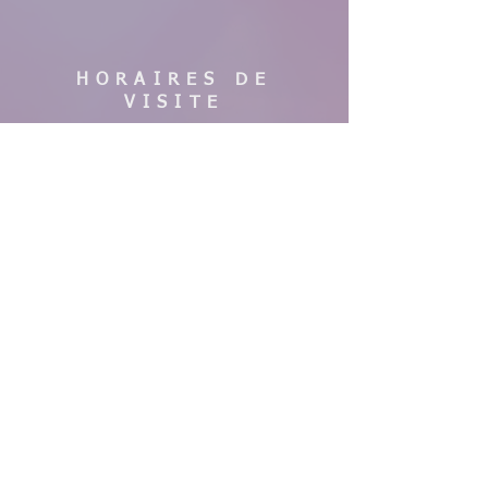
HORAIRES DE
VISITE
En saison :
Pas de visites cette année, nous faisons
des travaux. Merci de votre
compréhension, à bientôt !
AIDE
Mentions légales
CGV & Conditions de livraison