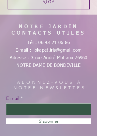
Prix
5,00 €
NOTRE JARDIN
CONTACTS UTILES
Tél :
06 43 21 06 86
E-mail :
okapet.iris@gmail.com
Adresse : 3 rue André Malraux
76960
NOTRE DAME DE
BONDEVILLE
ABONNEZ-VOUS À
NOTRE NEWSLETTER
E-mail
S'abonner