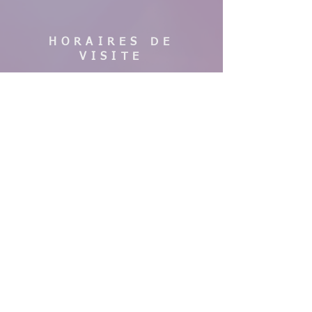
HORAIRES DE
VISITE
En saison :
Pas de visites cette année, nous faisons
des travaux. Merci de votre
compréhension, à bientôt !
AIDE
Mentions légales
CGV & Conditions de livraison