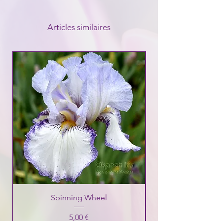
Articles similaires
Spinning Wheel
Prix
5,00 €