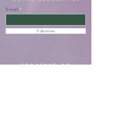
E-mail
S'abonner
HORAIRES DE
VISITE
En saison :
Pas de visites cette année, nous faisons
des travaux. Merci de votre
compréhension, à bientôt !
AIDE