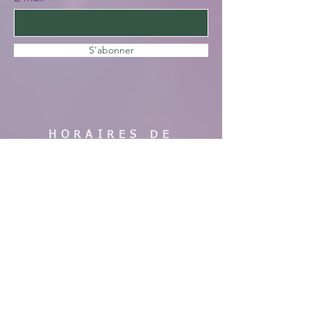
S'abonner
HORAIRES DE
VISITE
En saison :
Pas de visites cette année, nous faisons
des travaux. Merci de votre
compréhension, à bientôt !
AIDE
Mentions légales
CGV & Conditions de livraison