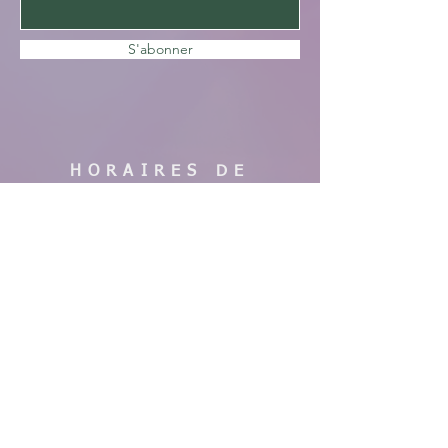
S'abonner
HORAIRES DE
VISITE
En saison :
Pas de visites cette année, nous faisons
des travaux. Merci de votre
compréhension, à bientôt !
AIDE
Mentions légales
CGV & Conditions de livraison