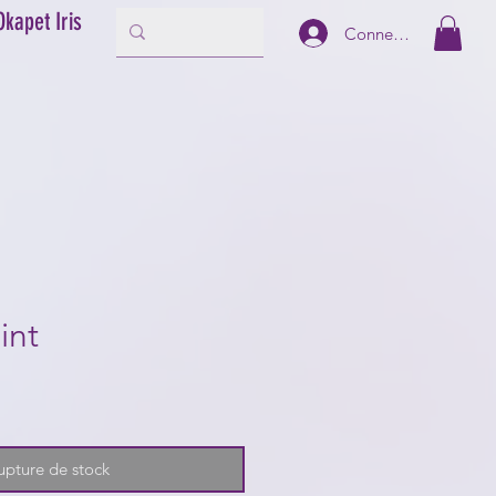
Okapet Iris
Connexion
int
upture de stock