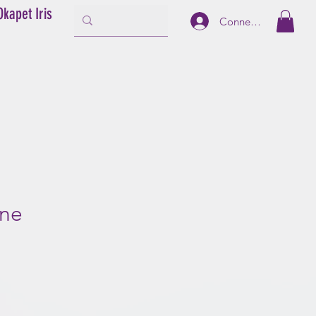
Okapet Iris
Connexion
ine