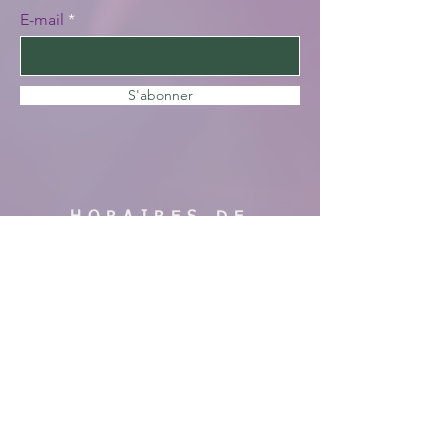
E-mail
S'abonner
HORAIRES DE
VISITE
En saison :
Pas de visites cette année, nous faisons
des travaux. Merci de votre
compréhension, à bientôt !
AIDE
Mentions légales