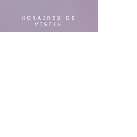
HORAIRES DE
VISITE
En saison :
Pas de visites cette année, nous faisons
des travaux. Merci de votre
compréhension, à bientôt !
AIDE
Mentions légales
CGV & Conditions de livraison