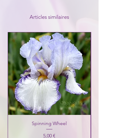
Articles similaires
Spinning Wheel
Prix
5,00 €