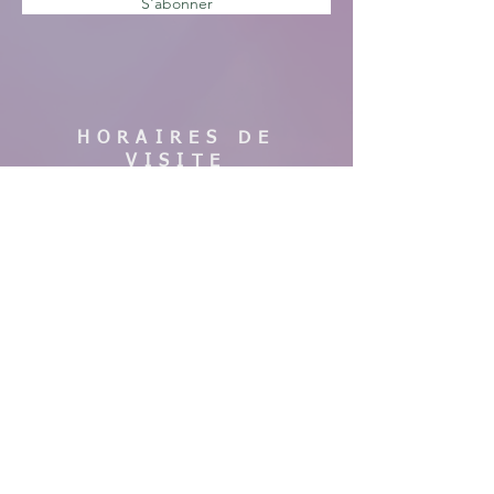
S'abonner
HORAIRES DE
VISITE
En saison :
Pas de visites cette année, nous faisons
des travaux. Merci de votre
compréhension, à bientôt !
AIDE
Mentions légales
CGV & Conditions de livraison