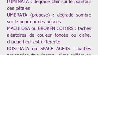
LUMINATA : dégradé clair sur le pourtour
des pétales
UMBRATA (proposé) : dégradé sombre
sur le pourtour des pétales
MACULOSA ou BROKEN COLORS : taches
aléatoires de couleur foncée ou claire,
chaque fleur est différente
ROSTRATA ou SPACE AGERS : barbes
prolongées d’un éperon, d’une cuillère ou
d’un pompon
HIRSUTA (proposé) : barbe très fournie,
développée en largeur et / ou en
longueur
HISTORIQUE ou ANCIEN : en fonction
des pays, les iris qui sont le fruit des
premières hybridations, souvent XIXème
et début XXème siècles
REMONTANT : Remontant, Iris pouvant
refleurir une 2nde fois à l’automne -
généralement entre la mois d'août et le
mois d enovembre (en fonciton de la